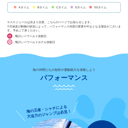
Aタイム
Bタイム
Cタイム
Dタイム
SSタイム
color
color
color
color
color
※スケジュールは決まり次第、こちらのページでお知らせします。
※天候及び動物の状況によって、パフォーマンス内容の変更や中止となる場合がございま
す。予めご了承ください。
休
…鴨川シーワールド休館日
休
…鴨川シーワールドホテル休館日
海の仲間たちの知性や運動能力を体験しよう
パフォーマンス
海の王者・シャチによる
大迫力のジャンプは必見！