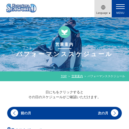
Language
MENU
English
繁體字
営業案内
简体字
パフォーマンススケジュール
한국어
鴨川シーワールド
公式チケット販売
日本語
TOP
＞
営業案内
＞ パフォーマンススケジュール
日にちをクリックすると
その日のスケジュールがご確認いただけます。
前の月
次の月