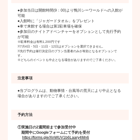
●参加当日は開館時間(9：00)より鴨川シーワールドへの入館が
可能
●入館時に「ジャガードタオル」をプレゼント
●車で来館する場合は第1駐車場を確保
●参加日のナイトアドベンチャーをオプションとして先行予約
が可能
※駐車料金は有料1,200円です
※7月4日・5日・11日・12日はオプションを選択できません。
※先行予約は催行決定日のプラン当選者のみが有効となるオプションで
す。
※どちらのイベントも中止となる場合がありますのでご了承ください。
注意事項
●当プログラムは、動物事情・台風等の荒天により中止となる
場合がありますのでご了承ください。
予約方法
①実施日の2週間前まで参加受付中
期間中にGoogleフォームにて予約を受付
https://forms.gle/XnWUV1b6Laary4Mn6