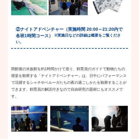
②ナイトアドベンチャー（実施時間
20:00
～
21:20
内で
各班
1
時間コース）
※
実施日などの詳細は概要をご覧くださ
い。
閉館後の水族館を約
1
時間かけて巡り、飼育員のガイドで動物たちの
寝姿を観察する「ナイトアドベンチャー」は、日中にパフォーマンス
で活躍するシャチやベルーガたちの夜の過ごしかたを観察することが
できます。飼育員の解説付きなので自由研究の題材にもオススメで
す。