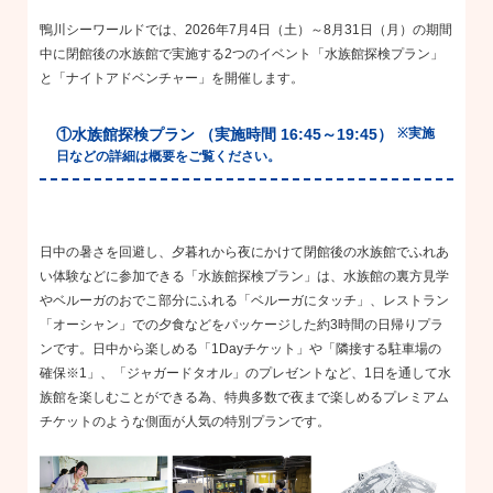
鴨川シーワールドでは、2026年
7
月
4
日（土）～
8
月
31
日（月）の期間
中に閉館後の水族館で実施する
2
つのイベント「水族館探検プラン」
と「ナイトアドベンチャー」を開催します。
①水族館探検プラン （実施時間
16:45
～
19:45
）
※
実施
日などの詳細は概要をご覧ください。
日中の暑さを回避し、夕暮れから夜にかけて閉館後の水族館でふれあ
い体験などに参加できる「水族館探検プラン」は、水族館の裏方見学
やベルーガのおでこ部分にふれる「ベルーガにタッチ」、レストラン
「オーシャン」での夕食などをパッケージした約
3
時間の日帰りプラ
ンです。日中から楽しめる「
1Day
チケット」や「隣接する駐車場の
確保
※1
」、「ジャガードタオル」のプレゼントなど、
1
日を通して水
族館を楽しむことができる為、特典多数で夜まで楽しめるプレミアム
チケットのような側面が人気の特別プランです。