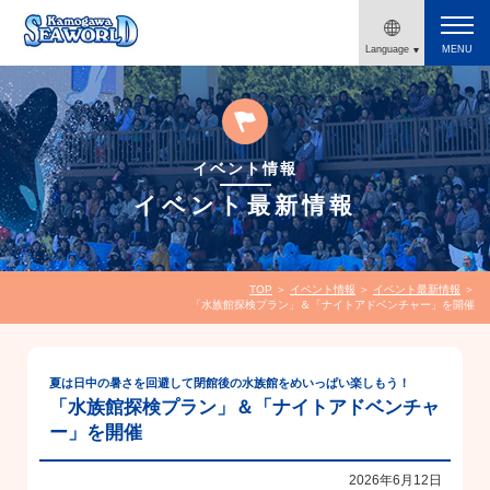
Language
MENU
English
繁體字
イベント情報
简体字
イベント最新情報
한국어
鴨川シーワールド
公式チケット販売
日本語
TOP
＞
イベント情報
＞
イベント最新情報
＞
「水族館探検プラン」＆「ナイトアドベンチャー」を開催
夏は日中の暑さを回避して閉館後の水族館をめいっぱい楽しもう！
「水族館探検プラン」＆「ナイトアドベンチャ
ー」を開催
2026年6月12日