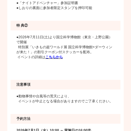
●「ナイトアドベンチャー」参加証明書
●しおりの裏面に参加者限定スタンプを押印可能
特 典②
●2026年7月11日(土)より国立科学博物館（東京・上野公園）
で開催
特別展「いきもの超ワールド展 国立科学博物館×ダーウィン
が来た！」の割引クーポン付ステッカーを配布。
イベントの詳細は
こちらから
注意事項
●動物事情や台風等の荒天により、
イベントが中止となる場合がありますのでご了承ください。
予約方法
2026年7月1日（水）10:00 ～ 実施日の16:00迄