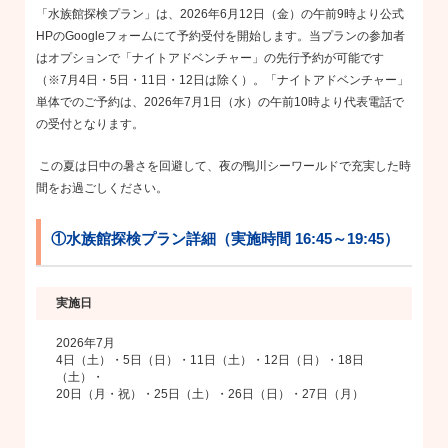
「水族館探検プラン」は、
2026
年
6
月
12
日（金）の午前
9
時より公式
HP
の
Google
フォームにて予約受付を開始します。当プランの参加者
はオプションで「ナイトアドベンチャー」の先行予約が可能です
（
※7
月
4
日・
5
日・
11
日・
12
日は除く）。「ナイトアドベンチャー」
単体でのご予約は、
2026
年
7
月
1
日（水）の午前
10
時より代表電話で
の受付となります。
この夏は日中の暑さを回避して、夜の鴨川シーワールドで充実した時
間をお過ごしください。
①水族館探検プラン詳細（実施時間 16:45～19:45）
実施日
2026年7月
4日（土）・5日（日）・11日（土）・12日（日）・18日
（土）・
20日（月・祝）・25日（土）・26日（日）・27日（月）