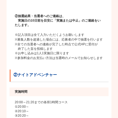
②抽選結果・当選者へのご連絡は、
実施日の10日前を目安に「実施または中止」のご連絡をい
たします。
※記入項目は全て入力いただくようお願いします
※募集人数を超過した場合には、応募者の中で抽選を行います
※全ての当選者への連絡が完了した時点で公式HPに受付が
終了した旨を投稿します
※お申し込みは1人1実施日に限ります
※参加料金のお支払い方法は当選時のメールでお知らせします
②ナイトアドベンチャー
実施時間
20:00～21:20までの各班1時間コース
①20:00～
②20:10～
③20:20～