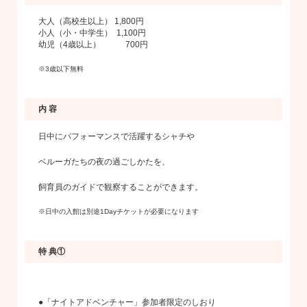
大人（高校生以上） 1,800円
小人（小・中学生） 1,100円
幼児（4歳以上） 700円
※3歳以下無料
内 容
日中にパフォーマンスで活躍するシャチや
ベルーガたちの夜の過ごしかたを、
飼育員のガイドで観察することができます。
※日中の入館は別途1Dayチケットが必要になります
特 典①
●「ナイトアドベンチャー」参加者限定のしおり